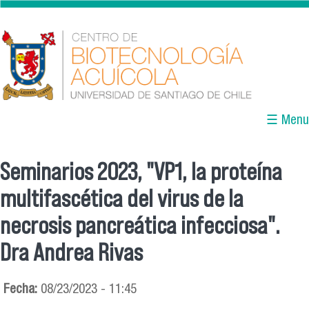
Pasar al contenido principal
☰ Menu
Seminarios 2023, "VP1, la proteína
Se encuentra usted aquí
multifascética del virus de la
necrosis pancreática infecciosa".
Dra Andrea Rivas
Fecha:
08/23/2023 - 11:45