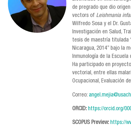
de pregrado que dio origen 
vectors of
Leishmania inf
Wilfredo Sosa y el Dr. Gus
Investigación en Salud, Tr
tesis de maestría titulada 
Nicaragua, 2014” bajo la m
Inmunología de la Escuela 
Ha participado en proyecto
vectorial, entre ellas mal
Ocupacional, Evaluación de
Correo:
angel.mejia@usach
ORCID:
https://orcid.org/
SCOPUS Preview:
https://