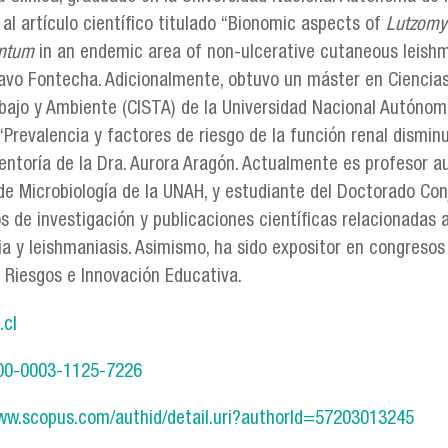
al artículo científico titulado “Bionomic aspects of
Lutzomy
antum
in an endemic area of non-ulcerative cutaneous leishman
tavo Fontecha. Adicionalmente, obtuvo un máster en Ciencias
abajo y Ambiente (CISTA) de la Universidad Nacional Autónom
“Prevalencia y factores de riesgo de la función renal dismin
entoría de la Dra. Aurora Aragón. Actualmente es profesor au
de Microbiología de la UNAH, y estudiante del Doctorado Co
s de investigación y publicaciones científicas relacionadas
aria y leishmaniasis. Asimismo, ha sido expositor en congre
 Riesgos e Innovación Educativa.
.cl
0000-0003-1125-7226
www.scopus.com/authid/detail.uri?authorId=57203013245