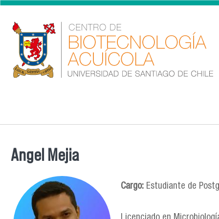
Pasar al contenido principal
Angel Mejia
Se encuentra usted aquí
Cargo:
Estudiante de Post
Licenciado en Microbiologí