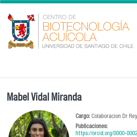
Pasar al contenido principal
Mabel Vidal Miranda
Se encuentra usted aquí
Cargo:
Colaboracion Dr Re
Publicaciones:
https://orcid.org/0000-00