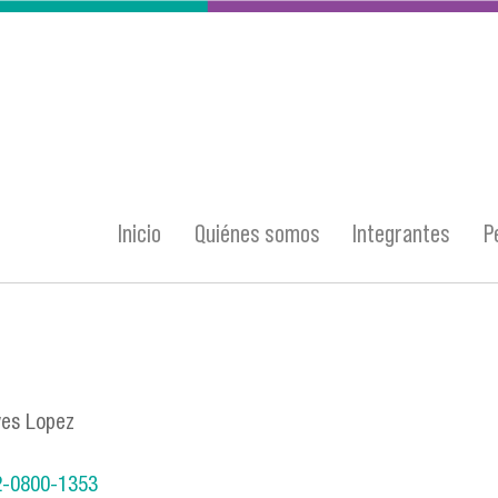
Inicio
Quiénes somos
Integrantes
P
yes Lopez
02-0800-1353