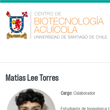
Pasar al contenido principal
Matias Lee Torres
Se encuentra usted aquí
Cargo:
Colaborador
Estudiante de bioquímica U