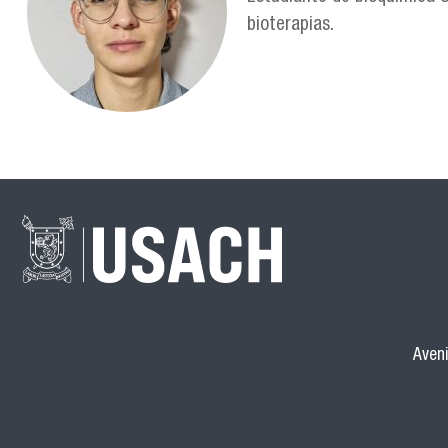
bioterapias.
Aveni