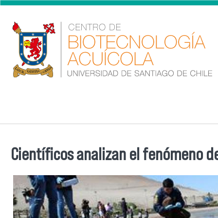
Pasar al contenido principal
Científicos analizan el fenómeno d
Se encuentra usted aquí