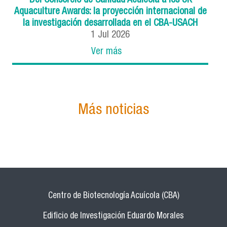
Del Consorcio de Sanidad Acuícola a los UK
Aquaculture Awards: la proyección internacional de
la investigación desarrollada en el CBA-USACH
1
Jul
2026
Ver más
Más noticias
Centro de Biotecnología Acuícola (CBA)
Edificio de Investigación Eduardo Morales