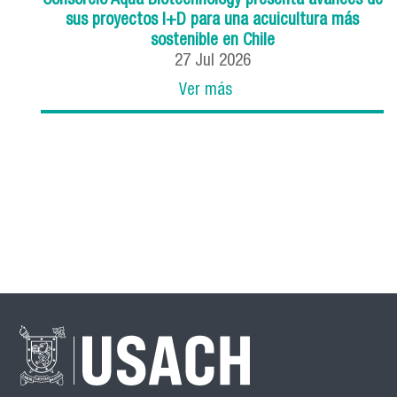
Consorcio Aqua Biotechnology presenta avances de
sus proyectos I+D para una acuicultura más
sostenible en Chile
27
Jul
2026
Ver más