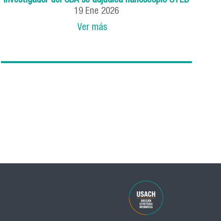
Investigador del CBA se adjudica nanoscopio STED
19
Ene
2026
Ver más