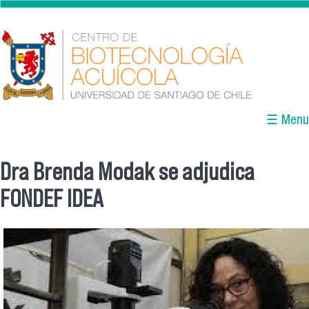
Pasar al contenido principal
☰ Menu
Dra Brenda Modak se adjudica
Se encuentra usted aquí
FONDEF IDEA