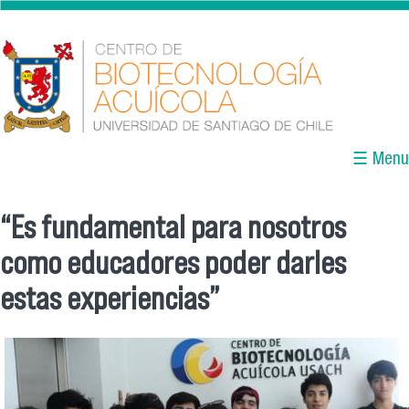
Skip to main content
☰ Menu
“Es fundamental para nosotros
You are here
como educadores poder darles
estas experiencias”