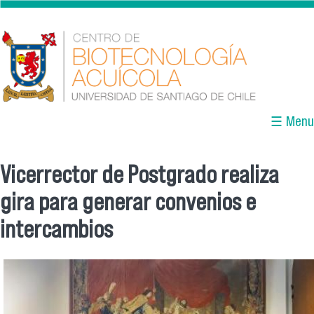
Skip to main content
☰ Menu
Vicerrector de Postgrado realiza
You are here
gira para generar convenios e
intercambios