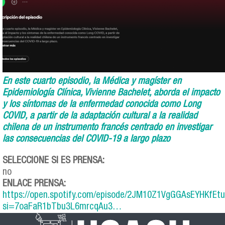
En este cuarto episodio, la Médica y magíster en
Epidemiología Clínica, Vivienne Bachelet, aborda el impacto
y los síntomas de la enfermedad conocida como Long
COVID, a partir de la adaptación cultural a la realidad
chilena de un instrumento francés centrado en investigar
las consecuencias del COVID-19 a largo plazo
SELECCIONE SI ES PRENSA:
no
ENLACE PRENSA:
https://open.spotify.com/episode/2JM10Z1VgGGAsEYHKfEtu
si=7oaFaR1bTbu3L6mrcqAu3…