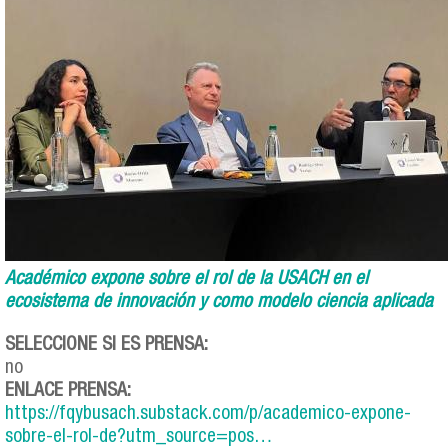
Académico expone sobre el rol de la USACH en el
ecosistema de innovación y como modelo ciencia aplicada
SELECCIONE SI ES PRENSA:
no
ENLACE PRENSA:
https://fqybusach.substack.com/p/academico-expone-
sobre-el-rol-de?utm_source=pos…