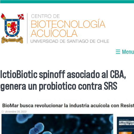
Skip to main content
☰ Menu
IctioBiotic spinoff asociado al CBA,
You are here
genera un probiotico contra SRS