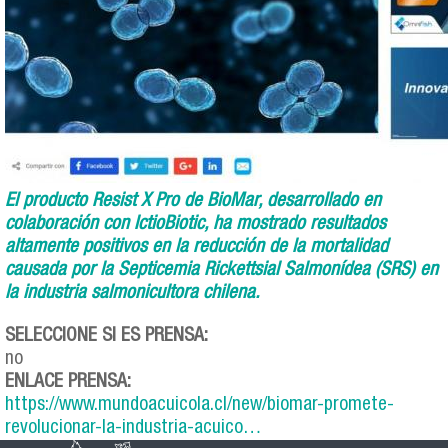
El producto Resist X Pro de BioMar, desarrollado en
colaboración con IctioBiotic, ha mostrado resultados
altamente positivos en la reducción de la mortalidad
causada por la Septicemia Rickettsial Salmonídea (SRS) en
la industria salmonicultora chilena.
SELECCIONE SI ES PRENSA:
no
ENLACE PRENSA:
https://www.mundoacuicola.cl/new/biomar-promete-
revolucionar-la-industria-acuico…