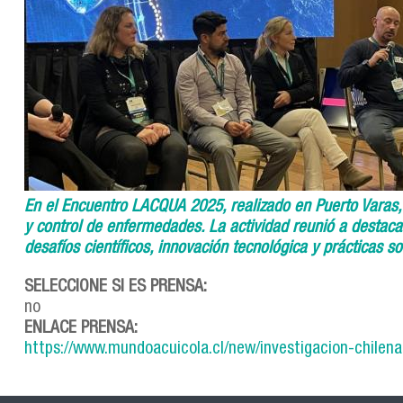
En el Encuentro LACQUA 2025, realizado en Puerto Varas,
y control de enfermedades. La actividad reunió a destaca
desafíos científicos, innovación tecnológica y prácticas so
SELECCIONE SI ES PRENSA:
no
ENLACE PRENSA:
https://www.mundoacuicola.cl/new/investigacion-chile