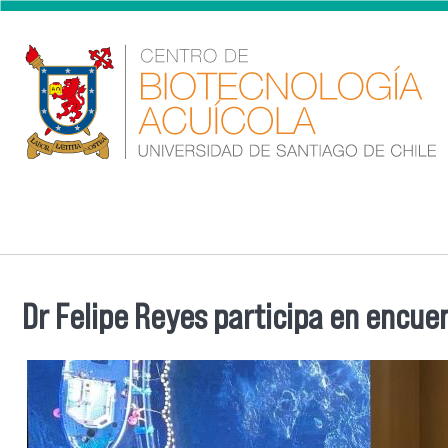
Skip to main content
Dr Felipe Reyes participa en encue
You are here