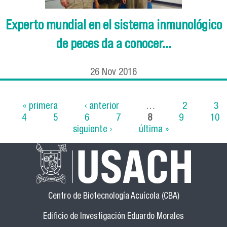
Experto mundial en el sistema inmunológico
de peces da a conocer...
26
Nov
2016
« primera
‹ anterior
…
2
3
4
5
6
7
8
9
10
Páginas
siguiente ›
última »
Centro de Biotecnología Acuícola (CBA)
Edificio de Investigación Eduardo Morales