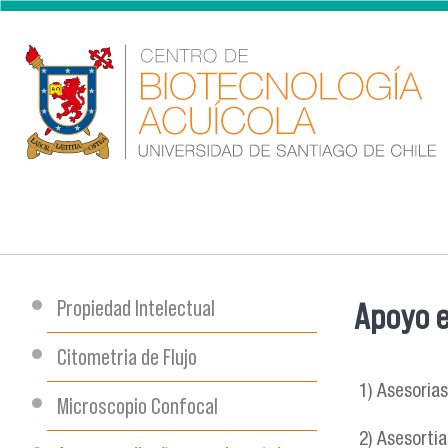
Pasar al contenido principal
Propiedad Intelectual
Apoyo e
Se encu
Citometria de Flujo
1) Asesoria
Microscopio Confocal
2) Asesortia