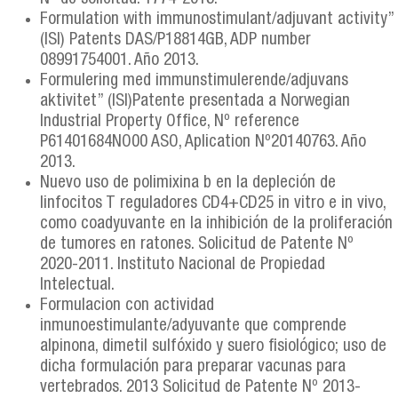
Formulation with immunostimulant/adjuvant activity”
(ISI) Patents DAS/P18814GB, ADP number
08991754001. Año 2013.
Formulering med immunstimulerende/adjuvans
aktivitet” (ISI)Patente presentada a Norwegian
Industrial Property Office, Nº reference
P61401684NO00 ASO, Aplication Nº20140763. Año
2013.
Nuevo uso de polimixina b en la depleción de
linfocitos T reguladores CD4+CD25 in vitro e in vivo,
como coadyuvante en la inhibición de la proliferación
de tumores en ratones. Solicitud de Patente Nº
2020-2011. Instituto Nacional de Propiedad
Intelectual.
Formulacion con actividad
inmunoestimulante/adyuvante que comprende
alpinona, dimetil sulfóxido y suero fisiológico; uso de
dicha formulación para preparar vacunas para
vertebrados. 2013 Solicitud de Patente Nº 2013-